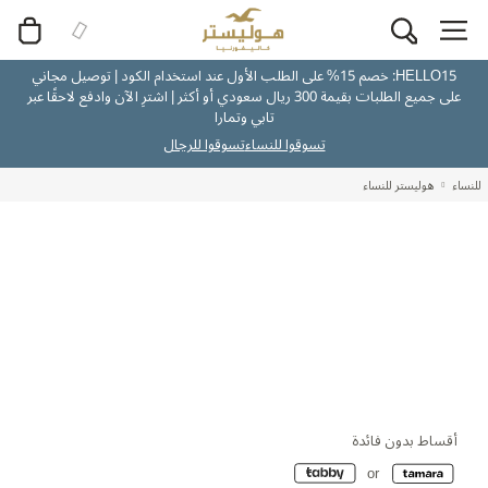
HELLO15: خصم 15% على الطلب الأول عند استخدام الكود | توصيل مجاني
على جميع الطلبات بقيمة 300 ريال سعودي أو أكثر | اشترِ الآن وادفع لاحقًا عبر
تابي وتمارا
تسوقوا للنساء
تسوقوا للرجال
للنساء
هوليستر للنساء
أقساط بدون فائدة