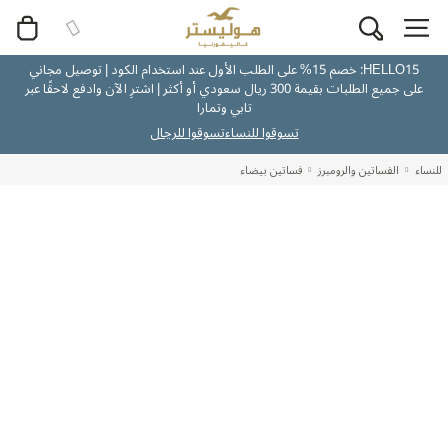
HELLO15: خصم 15% على الطلب الأول عند استخدام الكود | توصيل مجاني
على جميع الطلبات بقيمة 300 ريال سعودي أو أكثر | اشترِ الآن وادفع لاحقًا عبر
تابي وتمارا
تسوقوا للنساء
تسوقوا للرجال
للنساء
الفساتين والرومبرز
فساتين بيضاء