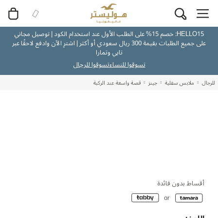
HELLO15: خصم 15% على الطلب الأول عند استخدام الكود | توصيل مجاني
على جميع الطلبات بقيمة 300 ريال سعودي أو أكثر | اشترِ الآن وادفع لاحقًا عبر
تابي وتمارا
تسوقوا للنساء
تسوقوا للرجال
للرجال
ملابس سفلية
جينز
قصة واسعة عند الركبة
أقساط بدون فائدة