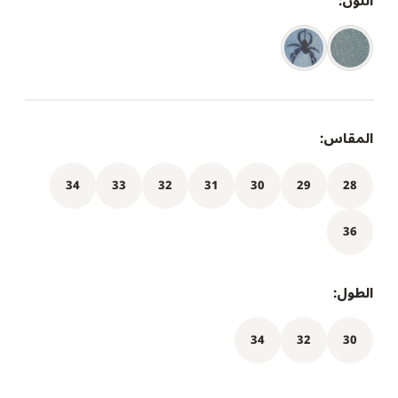
اللون:
المقاس:
34
33
32
31
30
29
28
36
الطول:
34
32
30