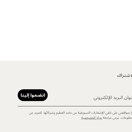
اشتراك
انضموا إلينا
وان البريد الإلكتروني
رّ بموافقتي على تلقي الإشعارات التسويقية من ماجد الفطيم وشركائها. للمزيد من
معلومات، يرجى مراجعة
مركز الخصوصية