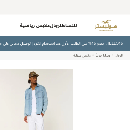
للنساء
للرجال
ملابس رياضية
HELLO15: خصم 15% على الطلب الأول عند استخدام الكود | توصيل مجاني على جميع الطلبات بقيمة 300 ريال سعودي أو أكثر | اشترِ الآن وادفع لاحقًا عبر تابي وتمارا
للرجال
وصلنا حديثًا
ملابس سفلية