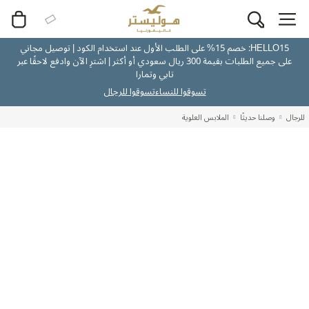
HELLO15: خصم 15% على الطلب الأول عند استخدام الكود | توصيل مجاني
على جميع الطلبات بقيمة 300 ريال سعودي أو أكثر | اشترِ الآن وادفع لاحقًا عبر
تابي وتمارا
تسوقوا للنساء
تسوقوا للرجال
للرجال
وصلنا حديثًا
الملابس العلوية