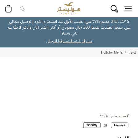
HELLO15: خصم 15% على الطلب الأول عند استخدام الكود | توصيل مجاني
على جميع الطلبات بقيمة 300 ريال سعودي أو أكثر | اشترِ الآن وادفع لاحقًا عبر
تابي وتمارا
تسوقوا للنساء
تسوقوا للرجال
للرجال
Hollister Men's
أقساط بدون فائدة