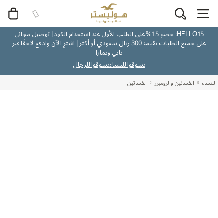
HELLO15: خصم 15% على الطلب الأول عند استخدام الكود | توصيل مجاني
على جميع الطلبات بقيمة 300 ريال سعودي أو أكثر | اشترِ الآن وادفع لاحقًا عبر
تابي وتمارا
تسوقوا للنساء
تسوقوا للرجال
للنساء
الفساتين والرومبرز
الفساتين