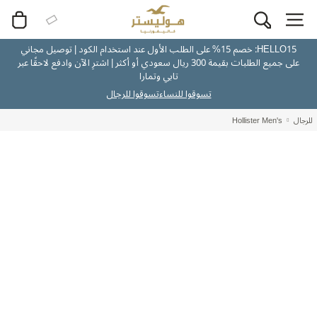
HELLO15: خصم 15% على الطلب الأول عند استخدام الكود | توصيل مجاني
على جميع الطلبات بقيمة 300 ريال سعودي أو أكثر | اشترِ الآن وادفع لاحقًا عبر
تابي وتمارا
تسوقوا للنساء
تسوقوا للرجال
للرجال
Hollister Men's