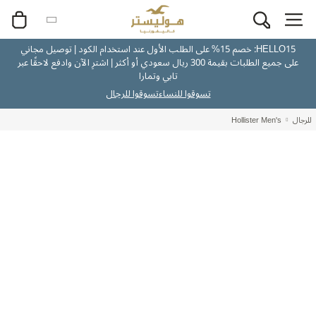
HELLO15: خصم 15% على الطلب الأول عند استخدام الكود | توصيل مجاني
على جميع الطلبات بقيمة 300 ريال سعودي أو أكثر | اشترِ الآن وادفع لاحقًا عبر
تابي وتمارا
تسوقوا للنساء
تسوقوا للرجال
للرجال
Hollister Men's