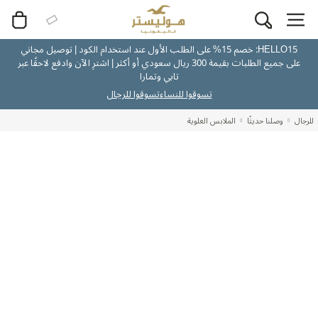
HELLO15: خصم 15% على الطلب الأول عند استخدام الكود | توصيل مجاني
على جميع الطلبات بقيمة 300 ريال سعودي أو أكثر | اشترِ الآن وادفع لاحقًا عبر
تابي وتمارا
تسوقوا للنساء
تسوقوا للرجال
للرجال
وصلنا حديثًا
الملابس العلوية