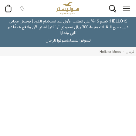
HELLO15: خصم 15% على الطلب الأول عند استخدام الكود | توصيل مجاني
على جميع الطلبات بقيمة 300 ريال سعودي أو أكثر | اشترِ الآن وادفع لاحقًا عبر
تابي وتمارا
تسوقوا للنساء
تسوقوا للرجال
للرجال
Hollister Men's