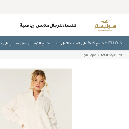
للنساء
للرجال
ملابس رياضية
HELLO15: خصم 15% على الطلب الأول عند استخدام الكود | توصيل مجاني على جميع الطلبات بقيمة 300 ريال سعودي أو أكثر | اشترِ الآن وادفع لاحقًا عبر تابي وتمارا
Lyn Lapid
Artist Style Edit