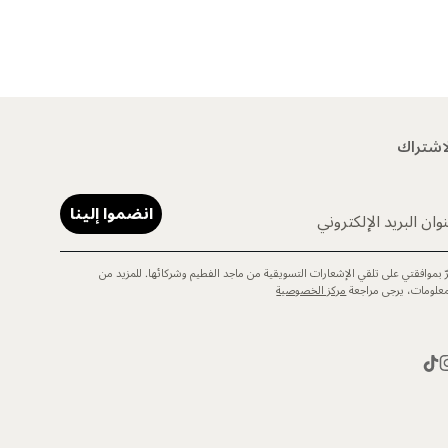
اشتراك
انضموا إلينا
وان البريد الإلكتروني
رّ بموافقتي على تلقي الإشعارات التسويقية من ماجد الفطيم وشركائها. للمزيد من
معلومات، يرجى مراجعة
مركز الخصوصية