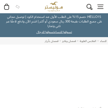
HELLO15: خصم 15% على الطلب الأول عند استخدام الكود | توصيل مجاني
على جميع الطلبات بقيمة 300 ريال سعودي أو أكثر | اشترِ الآن وادفع لاحقًا عبر
تابي وتمارا
تسوقوا للنساء
تسوقوا للرجال
للنساء
الملابس العلوية
قمصان وبلايز
قمصان بأزرار