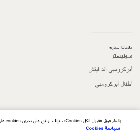
علاماتنا التجارية
الخصوصية/ملفات تعريف الارتباط الخاصة بالإعلانات
شروط الاستخدام
خريطة الموقع
بالنقر فوق «قبول الكل Cookies»، فإنك توافق على تخزين cookies على جهازك لتحسين التنقل في الموقع وتحليل استخدام الموقع والمساعدة في جهودنا التسويقية.
سياسة Cookies