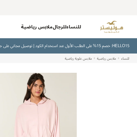
للنساء
للرجال
ملابس رياضية
HELLO15: خصم 15% على الطلب الأول عند استخدام الكود | توصيل مجاني على جميع الطلبات بقيمة 300 ريال سعودي أو أكثر | اشترِ الآن وادفع لاحقًا عبر تابي وتمارا
للنساء
ملابس رياضية
ملابس علوية رياضية