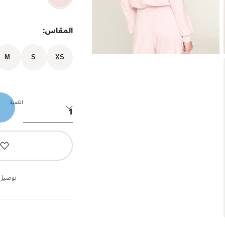
المقاس:
M
S
XS
الكمية
توصيل 