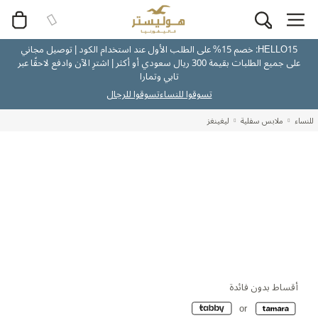
HELLO15: خصم 15% على الطلب الأول عند استخدام الكود | توصيل مجاني
على جميع الطلبات بقيمة 300 ريال سعودي أو أكثر | اشترِ الآن وادفع لاحقًا عبر
تابي وتمارا
تسوقوا للنساء
تسوقوا للرجال
للنساء
ملابس سفلية
ليغينغز
أقساط بدون فائدة