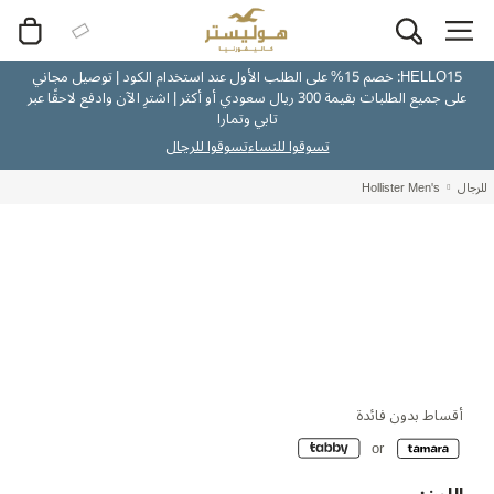
HELLO15: خصم 15% على الطلب الأول عند استخدام الكود | توصيل مجاني
على جميع الطلبات بقيمة 300 ريال سعودي أو أكثر | اشترِ الآن وادفع لاحقًا عبر
تابي وتمارا
تسوقوا للنساء
تسوقوا للرجال
للرجال
Hollister Men's
أقساط بدون فائدة