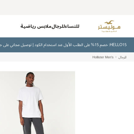
للنساء
للرجال
ملابس رياضية
HELLO15: خصم 15% على الطلب الأول عند استخدام الكود | توصيل مجاني على جميع الطلبات بقيمة 300 ريال سعودي أو أكثر | اشترِ الآن وادفع لاحقًا عبر تابي وتمارا
للرجال
Hollister Men's