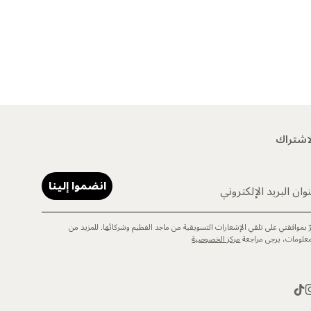
اشتراك
انضموا إلينا
وان البريد الإلكتروني
رّ بموافقتي على تلقي الإشعارات التسويقية من ماجد الفطيم وشركائها. للمزيد من
معلومات، يرجى مراجعة
مركز الخصوصية