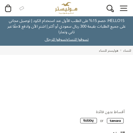
HELLO15: خصم 15% على الطلب الأول عند استخدام الكود | توصيل مجاني
على جميع الطلبات بقيمة 300 ريال سعودي أو أكثر | اشترِ الآن وادفع لاحقًا عبر
تابي وتمارا
تسوقوا للنساء
تسوقوا للرجال
للنساء
هوليستر للنساء
أقساط بدون فائدة