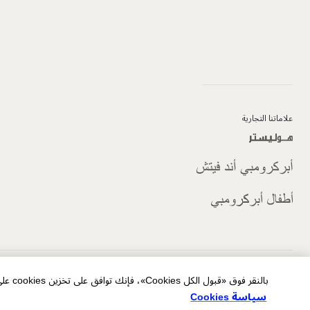
علاماتنا التجارية
الخصوصية/ملفات تعريف الارتباط الخاصة بالإعلانات
شروط الاستخدام
خريطة الموقع
بالنقر فوق «قبول الكل Cookies»، فإنك توافق على تخزين cookies على جهازك لتحسين التنقل في الموقع وتحليل استخدام الموقع والمساعدة في جهودنا التسويقية.
سياسة Cookies