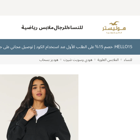
للنساء
للرجال
ملابس رياضية
HELLO15: خصم 15% على الطلب الأول عند استخدام الكود | توصيل مجاني على جميع الطلبات بقيمة 300 ريال سعودي أو أكثر | اشترِ الآن وادفع لاحقًا عبر تابي وتمارا
للنساء
الملابس العلوية
هودي وسويت شيرت
هوديز بسحاب