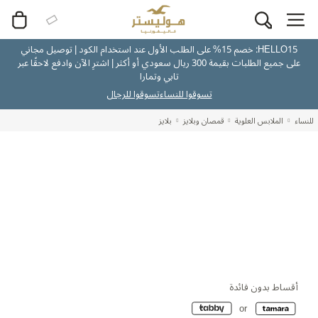
HELLO15: خصم 15% على الطلب الأول عند استخدام الكود | توصيل مجاني
على جميع الطلبات بقيمة 300 ريال سعودي أو أكثر | اشترِ الآن وادفع لاحقًا عبر
تابي وتمارا
تسوقوا للنساء
تسوقوا للرجال
للنساء
الملابس العلوية
قمصان وبلايز
بلايز
أقساط بدون فائدة