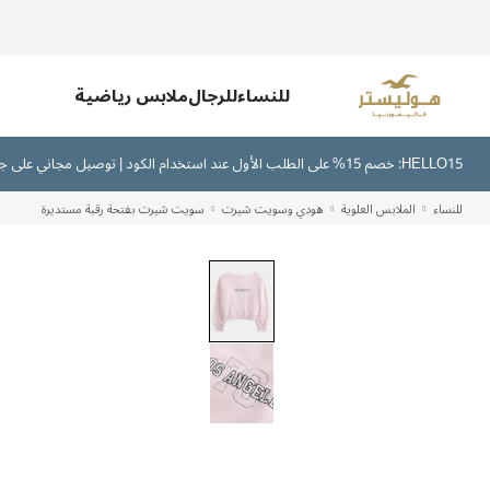
للنساء
للرجال
ملابس رياضية
HELLO15: خصم 15% على الطلب الأول عند استخدام الكود | توصيل مجاني على جميع الطلبات بقيمة 300 ريال سعودي أو أكثر | اشترِ الآن وادفع لاحقًا عبر تابي وتمارا
للنساء
الملابس العلوية
هودي وسويت شيرت
سويت شيرت بفتحة رقبة مستديرة