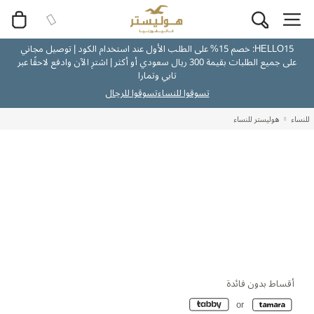
HELLO15: خصم 15% على الطلب الأول عند استخدام الكود | توصيل مجاني
على جميع الطلبات بقيمة 300 ريال سعودي أو أكثر | اشترِ الآن وادفع لاحقًا عبر
تابي وتمارا
تسوقوا للنساء
تسوقوا للرجال
للنساء
هوليستر للنساء
أقساط بدون فائدة