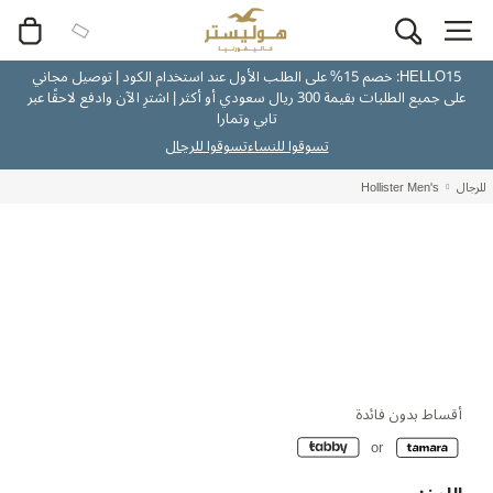
HELLO15: خصم 15% على الطلب الأول عند استخدام الكود | توصيل مجاني
على جميع الطلبات بقيمة 300 ريال سعودي أو أكثر | اشترِ الآن وادفع لاحقًا عبر
تابي وتمارا
تسوقوا للنساء
تسوقوا للرجال
للرجال
Hollister Men's
أقساط بدون فائدة