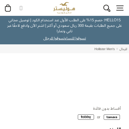
HELLO15: خصم 15% على الطلب الأول عند استخدام الكود | توصيل مجاني
على جميع الطلبات بقيمة 300 ريال سعودي أو أكثر | اشترِ الآن وادفع لاحقًا عبر
تابي وتمارا
تسوقوا للنساء
تسوقوا للرجال
للرجال
Hollister Men's
أقساط بدون فائدة