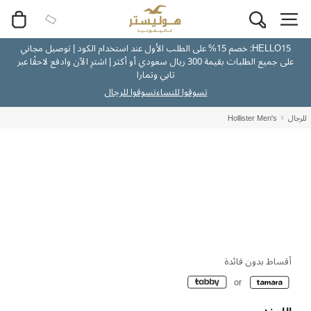
HELLO15: خصم 15% على الطلب الأول عند استخدام الكود | توصيل مجاني
على جميع الطلبات بقيمة 300 ريال سعودي أو أكثر | اشترِ الآن وادفع لاحقًا عبر
تابي وتمارا
تسوقوا للنساء
تسوقوا للرجال
للرجال
Hollister Men's
أقساط بدون فائدة