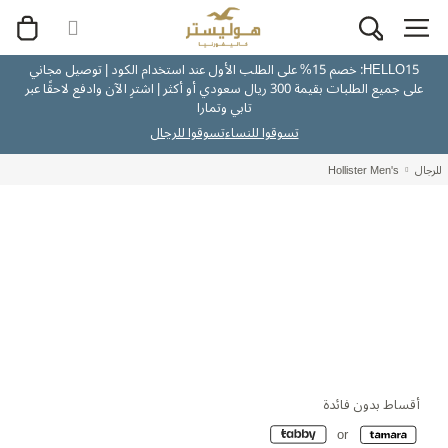
HELLO15: خصم 15% على الطلب الأول عند استخدام الكود | توصيل مجاني
على جميع الطلبات بقيمة 300 ريال سعودي أو أكثر | اشترِ الآن وادفع لاحقًا عبر
تابي وتمارا
تسوقوا للنساء
تسوقوا للرجال
للرجال
Hollister Men's
أقساط بدون فائدة