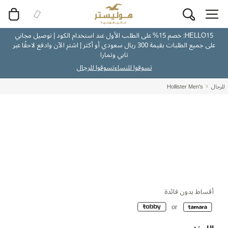
HELLO15: خصم 15% على الطلب الأول عند استخدام الكود | توصيل مجاني
على جميع الطلبات بقيمة 300 ريال سعودي أو أكثر | اشترِ الآن وادفع لاحقًا عبر
تابي وتمارا
تسوقوا للنساء
تسوقوا للرجال
للرجال
Hollister Men's
أقساط بدون فائدة