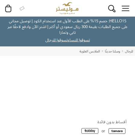
HELLO15: خصم 15% على الطلب الأول عند استخدام الكود | توصيل مجاني
على جميع الطلبات بقيمة 300 ريال سعودي أو أكثر | اشترِ الآن وادفع لاحقًا عبر
تابي وتمارا
تسوقوا للنساء
تسوقوا للرجال
للرجال
وصلنا حديثًا
الملابس العلوية
أقساط بدون فائدة