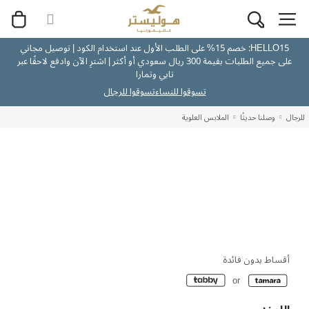
HELLO15: خصم 15% على الطلب الأول عند استخدام الكود | توصيل مجاني
على جميع الطلبات بقيمة 300 ريال سعودي أو أكثر | اشترِ الآن وادفع لاحقًا عبر
تابي وتمارا
تسوقوا للنساء
تسوقوا للرجال
للرجال
وصلنا حديثًا
الملابس العلوية
أقساط بدون فائدة