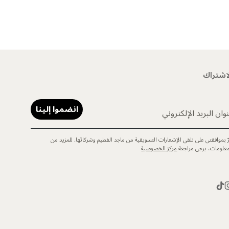
اشتراك
انضموا إلينا
وان البريد الإلكتروني
رّ بموافقتي على تلقي الإشعارات التسويقية من ماجد الفطيم وشركائها. للمزيد من
معلومات، يرجى مراجعة
مركز الخصوصية