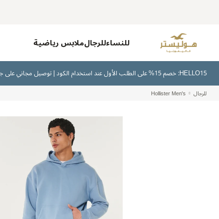
للنساء
للرجال
ملابس رياضية
HELLO15: خصم 15% على الطلب الأول عند استخدام الكود | توصيل مجاني على جميع الطلبات بقيمة 300 ريال سعودي أو أكثر | اشترِ الآن وادفع لاحقًا عبر تابي وتمارا
للرجال
Hollister Men's