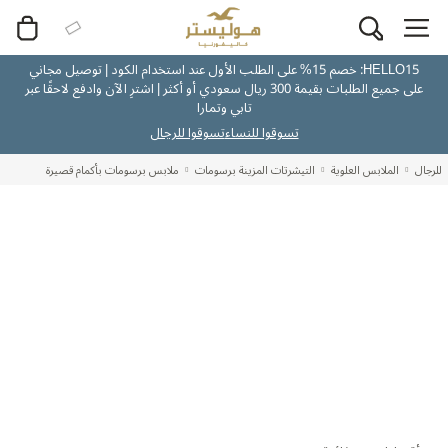
HELLO15: خصم 15% على الطلب الأول عند استخدام الكود | توصيل مجاني
على جميع الطلبات بقيمة 300 ريال سعودي أو أكثر | اشترِ الآن وادفع لاحقًا عبر
تابي وتمارا
تسوقوا للنساء
تسوقوا للرجال
للرجال
الملابس العلوية
التيشرتات المزينة برسومات
ملابس برسومات بأكمام قصيرة