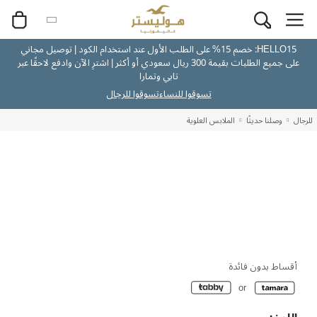
HELLO15: خصم 15% على الطلب الأول عند استخدام الكود | توصيل مجاني
على جميع الطلبات بقيمة 300 ريال سعودي أو أكثر | اشترِ الآن وادفع لاحقًا عبر
تابي وتمارا
تسوقوا للنساء
تسوقوا للرجال
للرجال
وصلنا حديثًا
الملابس العلوية
أقساط بدون فائدة