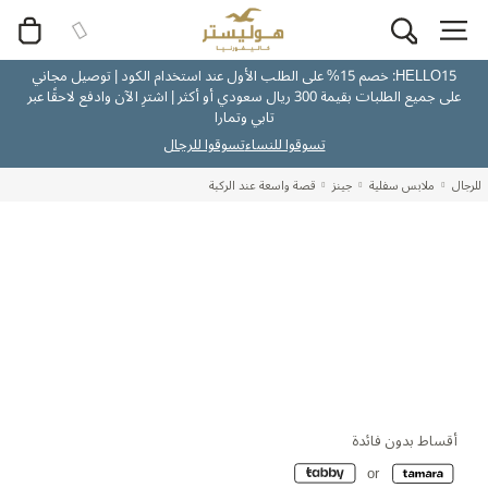
HELLO15: خصم 15% على الطلب الأول عند استخدام الكود | توصيل مجاني
على جميع الطلبات بقيمة 300 ريال سعودي أو أكثر | اشترِ الآن وادفع لاحقًا عبر
تابي وتمارا
تسوقوا للنساء
تسوقوا للرجال
للرجال
ملابس سفلية
جينز
قصة واسعة عند الركبة
أقساط بدون فائدة