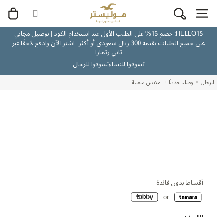
HELLO15: خصم 15% على الطلب الأول عند استخدام الكود | توصيل مجاني
على جميع الطلبات بقيمة 300 ريال سعودي أو أكثر | اشترِ الآن وادفع لاحقًا عبر
تابي وتمارا
تسوقوا للنساء
تسوقوا للرجال
للرجال
وصلنا حديثًا
ملابس سفلية
أقساط بدون فائدة