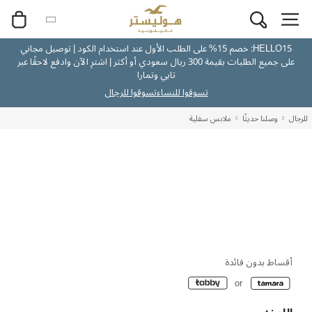
HELLO15: خصم 15% على الطلب الأول عند استخدام الكود | توصيل مجاني
على جميع الطلبات بقيمة 300 ريال سعودي أو أكثر | اشترِ الآن وادفع لاحقًا عبر
تابي وتمارا
تسوقوا للنساء
تسوقوا للرجال
للرجال
وصلنا حديثًا
ملابس سفلية
أقساط بدون فائدة