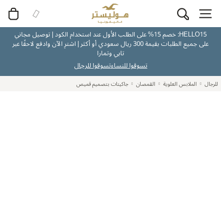
HELLO15: خصم 15% على الطلب الأول عند استخدام الكود | توصيل مجاني
على جميع الطلبات بقيمة 300 ريال سعودي أو أكثر | اشترِ الآن وادفع لاحقًا عبر
تابي وتمارا
تسوقوا للنساء
تسوقوا للرجال
للرجال
الملابس العلوية
القمصان
جاكيتات بتصميم قميص