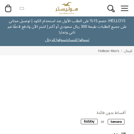
HELLO15: خصم 15% على الطلب الأول عند استخدام الكود | توصيل مجاني
على جميع الطلبات بقيمة 300 ريال سعودي أو أكثر | اشترِ الآن وادفع لاحقًا عبر
تابي وتمارا
تسوقوا للنساء
تسوقوا للرجال
للرجال
Hollister Men's
أقساط بدون فائدة