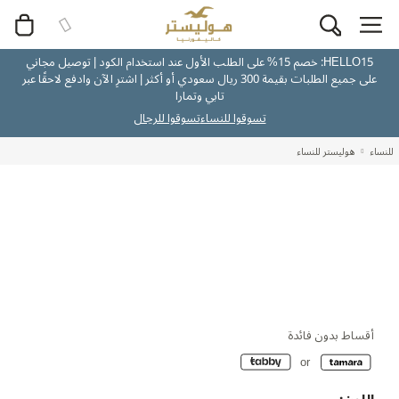
HELLO15: خصم 15% على الطلب الأول عند استخدام الكود | توصيل مجاني
على جميع الطلبات بقيمة 300 ريال سعودي أو أكثر | اشترِ الآن وادفع لاحقًا عبر
تابي وتمارا
تسوقوا للنساء
تسوقوا للرجال
للنساء
هوليستر للنساء
أقساط بدون فائدة