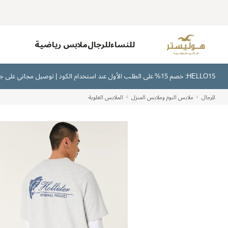
للنساء
للرجال
ملابس رياضية
HELLO15: خصم 15% على الطلب الأول عند استخدام الكود | توصيل مجاني على جميع الطلبات بقيمة 300 ريال سعودي أو أكثر | اشترِ الآن وادفع لاحقًا عبر تابي وتمارا
للرجال
ملابس النوم وملابس المنزل
الملابس العلوية