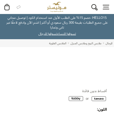
HELLO15: خصم 15% على الطلب الأول عند استخدام الكود | توصيل مجاني
على جميع الطلبات بقيمة 300 ريال سعودي أو أكثر | اشترِ الآن وادفع لاحقًا عبر
تابي وتمارا
تسوقوا للنساء
تسوقوا للرجال
للرجال
ملابس النوم وملابس المنزل
الملابس العلوية
أقساط بدون فائدة
اللون: