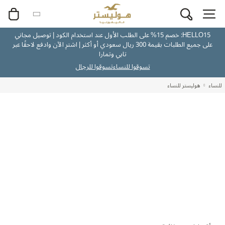
HELLO15: خصم 15% على الطلب الأول عند استخدام الكود | توصيل مجاني
على جميع الطلبات بقيمة 300 ريال سعودي أو أكثر | اشترِ الآن وادفع لاحقًا عبر
تابي وتمارا
تسوقوا للنساء
تسوقوا للرجال
للنساء
هوليستر للنساء