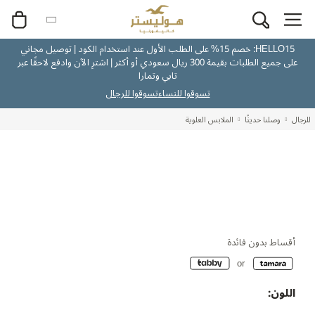
HELLO15: خصم 15% على الطلب الأول عند استخدام الكود | توصيل مجاني
على جميع الطلبات بقيمة 300 ريال سعودي أو أكثر | اشترِ الآن وادفع لاحقًا عبر
تابي وتمارا
تسوقوا للنساء
تسوقوا للرجال
للرجال
وصلنا حديثًا
الملابس العلوية
أقساط بدون فائدة
اللون: