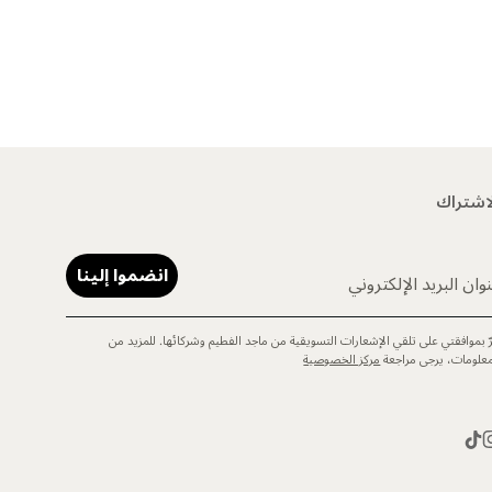
اشتراك
انضموا إلينا
وان البريد الإلكتروني
رّ بموافقتي على تلقي الإشعارات التسويقية من ماجد الفطيم وشركائها. للمزيد من
معلومات، يرجى مراجعة
مركز الخصوصية