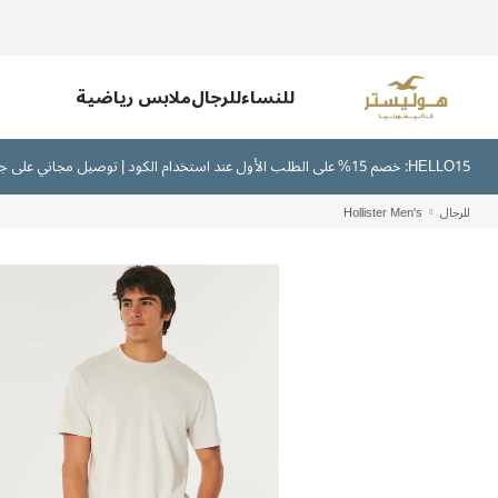
للنساء
للرجال
ملابس رياضية
HELLO15: خصم 15% على الطلب الأول عند استخدام الكود | توصيل مجاني على جميع الطلبات بقيمة 300 ريال سعودي أو أكثر | اشترِ الآن وادفع لاحقًا عبر تابي وتمارا
للرجال
Hollister Men's