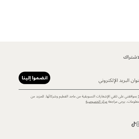
اشتراك
انضموا إلينا
وان البريد الإلكتروني
رّ بموافقتي على تلقي الإشعارات التسويقية من ماجد الفطيم وشركائها. للمزيد من
معلومات، يرجى مراجعة
مركز الخصوصية