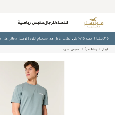
للنساء
للرجال
ملابس رياضية
HELLO15: خصم 15% على الطلب الأول عند استخدام الكود | توصيل مجاني على جميع الطلبات بقيمة 300 ريال سعودي أو أكثر | اشترِ الآن وادفع لاحقًا عبر تابي وتمارا
للرجال
وصلنا حديثًا
الملابس العلوية