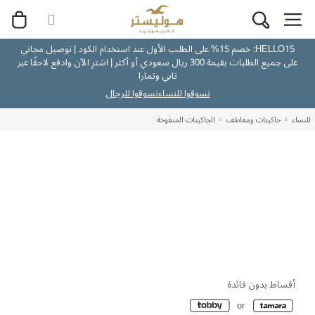
HELLO15: خصم 15% على الطلب الأول عند استخدام الكود | توصيل مجاني
على جميع الطلبات بقيمة 300 ريال سعودي أو أكثر | اشترِ الآن وادفع لاحقًا عبر
تابي وتمارا
تسوقوا للنساء
تسوقوا للرجال
للنساء
جاكيتات ومعاطف
الجاكيتات المنفوخة
أقساط بدون فائدة