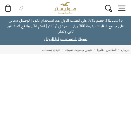
HELLO15: خصم 15% على الطلب الأول عند استخدام الكود | توصيل مجاني
على جميع الطلبات بقيمة 300 ريال سعودي أو أكثر | اشترِ الآن وادفع لاحقًا عبر
تابي وتمارا
تسوقوا للنساء
تسوقوا للرجال
للرجال
الملابس العلوية
هودي وسويت شيرت
هوديز بسحاب