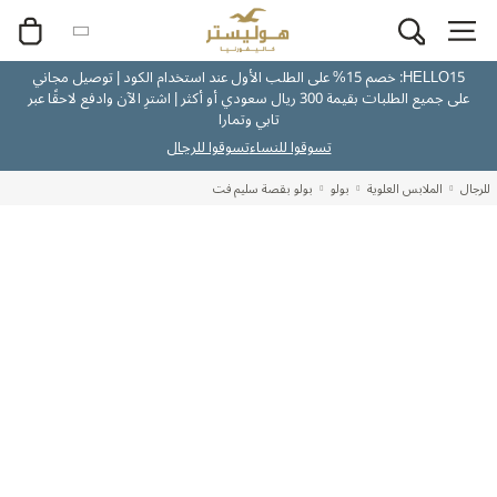
HELLO15: خصم 15% على الطلب الأول عند استخدام الكود | توصيل مجاني
على جميع الطلبات بقيمة 300 ريال سعودي أو أكثر | اشترِ الآن وادفع لاحقًا عبر
تابي وتمارا
تسوقوا للنساء
تسوقوا للرجال
للرجال
الملابس العلوية
بولو
بولو بقصة سليم فت