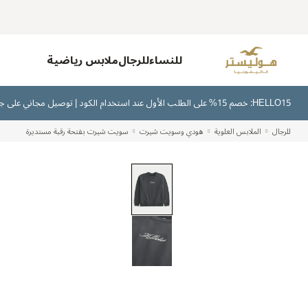
للنساء
للرجال
ملابس رياضية
HELLO15: خصم 15% على الطلب الأول عند استخدام الكود | توصيل مجاني على جميع الطلبات بقيمة 300 ريال سعودي أو أكثر | اشترِ الآن وادفع لاحقًا عبر تابي وتمارا
للرجال
الملابس العلوية
هودي وسويت شيرت
سويت شيرت بفتحة رقبة مستديرة