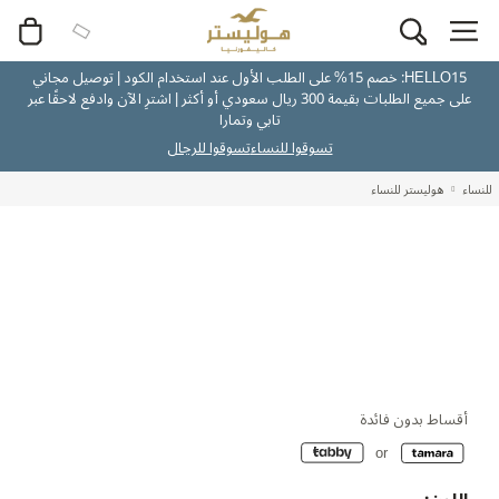
HELLO15: خصم 15% على الطلب الأول عند استخدام الكود | توصيل مجاني
على جميع الطلبات بقيمة 300 ريال سعودي أو أكثر | اشترِ الآن وادفع لاحقًا عبر
تابي وتمارا
تسوقوا للنساء
تسوقوا للرجال
للنساء
هوليستر للنساء
أقساط بدون فائدة