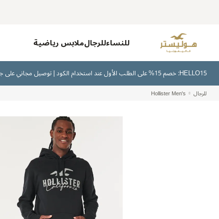
للنساء
للرجال
ملابس رياضية
HELLO15: خصم 15% على الطلب الأول عند استخدام الكود | توصيل مجاني على جميع الطلبات بقيمة 300 ريال سعودي أو أكثر | اشترِ الآن وادفع لاحقًا عبر تابي وتمارا
للرجال
Hollister Men's